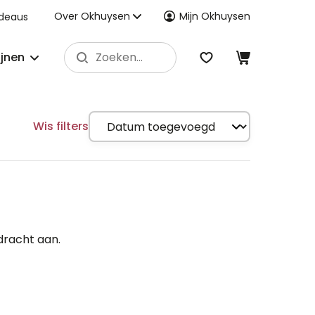
Over Okhuysen
Mijn Okhuysen
deaus
ijnen
Wis filters
dracht aan.