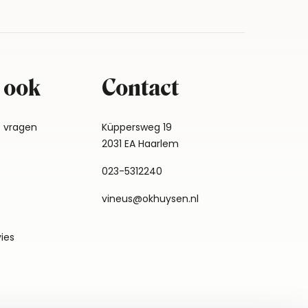
 ook
Contact
e vragen
Küppersweg 19
2031 EA Haarlem
023-5312240
vineus@okhuysen.nl
vies