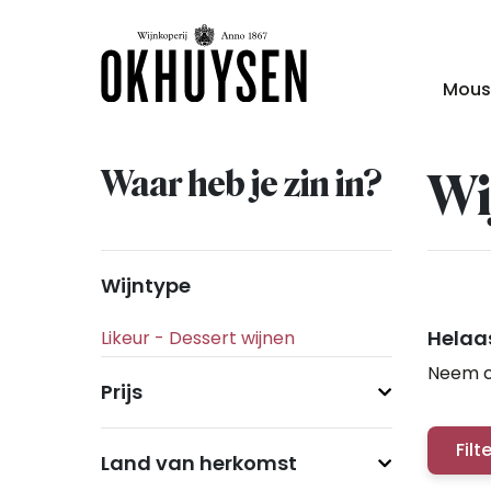
Mous
Waar heb je zin in?
Wi
Wijntype
Helaas
Neem c
Prijs
Filt
Land van herkomst