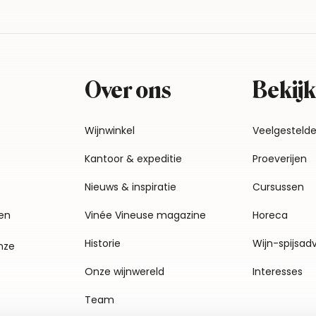
Over ons
Bekijk
Wijnwinkel
Veelgesteld
Kantoor & expeditie
Proeverijen
Nieuws & inspiratie
Cursussen
en
Vinée Vineuse magazine
Horeca
Historie
Wijn-spijsad
nze
Onze wijnwereld
Interesses
Team