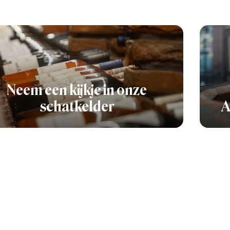
Neem een kijkje in onze
schatkelder
A