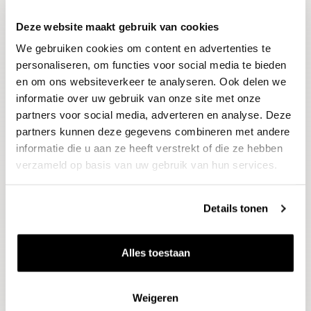
Deze website maakt gebruik van cookies
Blijf op de hoogte
We gebruiken cookies om content en advertenties te
Ontvang het laatste wijnnieuws, proeverijen en
evenementen
personaliseren, om functies voor social media te bieden
en om ons websiteverkeer te analyseren. Ook delen we
informatie over uw gebruik van onze site met onze
E-mailadres
partners voor social media, adverteren en analyse. Deze
partners kunnen deze gegevens combineren met andere
informatie die u aan ze heeft verstrekt of die ze hebben
Aanmelden
verzameld op basis van uw gebruik van hun services.
Details tonen
Alles toestaan
Weigeren
Wijnen
Thema's