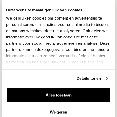
Deze website maakt gebruik van cookies
Blijf op de hoogte
We gebruiken cookies om content en advertenties te
Ontvang het laatste wijnnieuws, proeverijen en
evenementen
personaliseren, om functies voor social media te bieden
en om ons websiteverkeer te analyseren. Ook delen we
informatie over uw gebruik van onze site met onze
E-mailadres
partners voor social media, adverteren en analyse. Deze
partners kunnen deze gegevens combineren met andere
informatie die u aan ze heeft verstrekt of die ze hebben
Aanmelden
verzameld op basis van uw gebruik van hun services.
Details tonen
Alles toestaan
Weigeren
Wijnen
Thema's