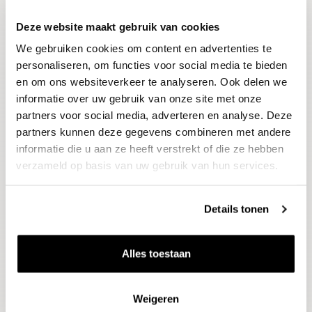
Deze website maakt gebruik van cookies
Blijf op de hoogte
We gebruiken cookies om content en advertenties te
Ontvang het laatste wijnnieuws, proeverijen en
evenementen
personaliseren, om functies voor social media te bieden
en om ons websiteverkeer te analyseren. Ook delen we
informatie over uw gebruik van onze site met onze
E-mailadres
partners voor social media, adverteren en analyse. Deze
partners kunnen deze gegevens combineren met andere
informatie die u aan ze heeft verstrekt of die ze hebben
Aanmelden
verzameld op basis van uw gebruik van hun services.
Details tonen
Alles toestaan
Weigeren
Wijnen
Thema's