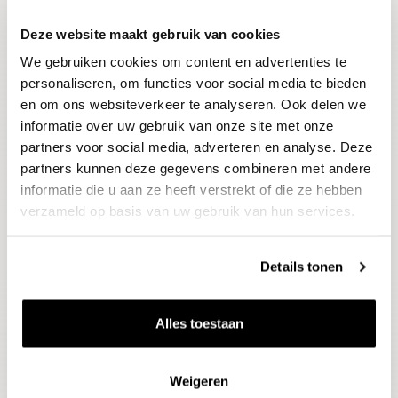
Deze website maakt gebruik van cookies
Blijf op de hoogte
We gebruiken cookies om content en advertenties te
Ontvang het laatste wijnnieuws, proeverijen en
evenementen
personaliseren, om functies voor social media te bieden
en om ons websiteverkeer te analyseren. Ook delen we
informatie over uw gebruik van onze site met onze
E-mailadres
partners voor social media, adverteren en analyse. Deze
partners kunnen deze gegevens combineren met andere
informatie die u aan ze heeft verstrekt of die ze hebben
Aanmelden
verzameld op basis van uw gebruik van hun services.
Details tonen
Alles toestaan
Weigeren
Wijnen
Thema's