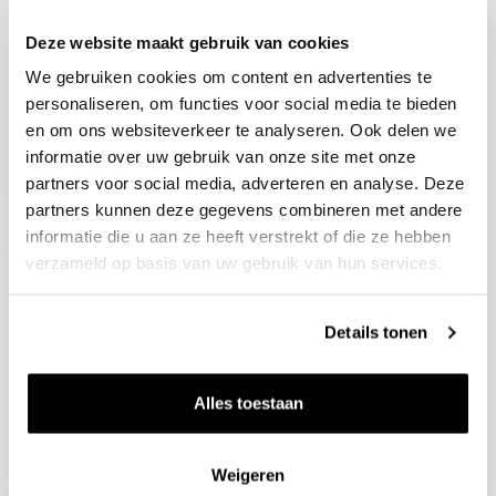
Deze website maakt gebruik van cookies
Blijf op de hoogte
We gebruiken cookies om content en advertenties te
Ontvang het laatste wijnnieuws, proeverijen en
evenementen
personaliseren, om functies voor social media te bieden
en om ons websiteverkeer te analyseren. Ook delen we
informatie over uw gebruik van onze site met onze
E-mailadres
partners voor social media, adverteren en analyse. Deze
partners kunnen deze gegevens combineren met andere
informatie die u aan ze heeft verstrekt of die ze hebben
Aanmelden
verzameld op basis van uw gebruik van hun services.
Details tonen
Alles toestaan
Weigeren
Wijnen
Thema's