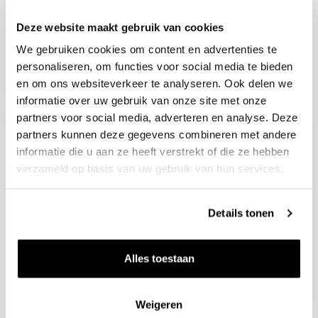
Deze website maakt gebruik van cookies
Blijf op de hoogte
We gebruiken cookies om content en advertenties te
Ontvang het laatste wijnnieuws, proeverijen en
evenementen
personaliseren, om functies voor social media te bieden
en om ons websiteverkeer te analyseren. Ook delen we
informatie over uw gebruik van onze site met onze
E-mailadres
partners voor social media, adverteren en analyse. Deze
partners kunnen deze gegevens combineren met andere
informatie die u aan ze heeft verstrekt of die ze hebben
Aanmelden
verzameld op basis van uw gebruik van hun services.
Details tonen
Alles toestaan
Weigeren
Wijnen
Thema's