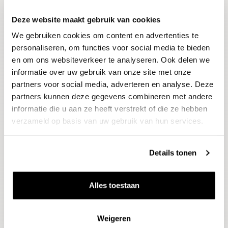
Deze website maakt gebruik van cookies
Blijf op de hoogte
We gebruiken cookies om content en advertenties te
Ontvang het laatste wijnnieuws, proeverijen en
evenementen
personaliseren, om functies voor social media te bieden
en om ons websiteverkeer te analyseren. Ook delen we
informatie over uw gebruik van onze site met onze
E-mailadres
partners voor social media, adverteren en analyse. Deze
partners kunnen deze gegevens combineren met andere
informatie die u aan ze heeft verstrekt of die ze hebben
Aanmelden
verzameld op basis van uw gebruik van hun services.
Details tonen
Alles toestaan
Weigeren
Wijnen
Thema's