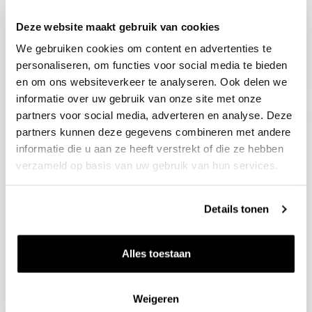
Deze website maakt gebruik van cookies
Blijf op de hoogte
We gebruiken cookies om content en advertenties te
Ontvang het laatste wijnnieuws, proeverijen en
evenementen
personaliseren, om functies voor social media te bieden
en om ons websiteverkeer te analyseren. Ook delen we
informatie over uw gebruik van onze site met onze
E-mailadres
partners voor social media, adverteren en analyse. Deze
partners kunnen deze gegevens combineren met andere
informatie die u aan ze heeft verstrekt of die ze hebben
Aanmelden
verzameld op basis van uw gebruik van hun services.
Details tonen
Alles toestaan
Weigeren
Wijnen
Thema's