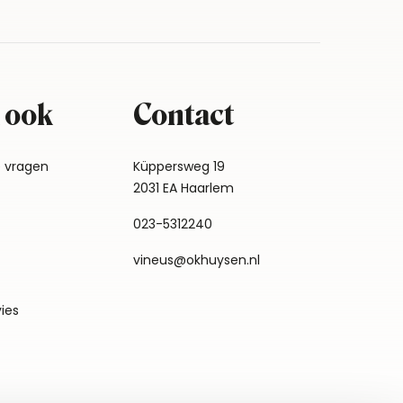
 ook
Contact
e vragen
Küppersweg 19
2031 EA Haarlem
023-5312240
vineus@okhuysen.nl
vies