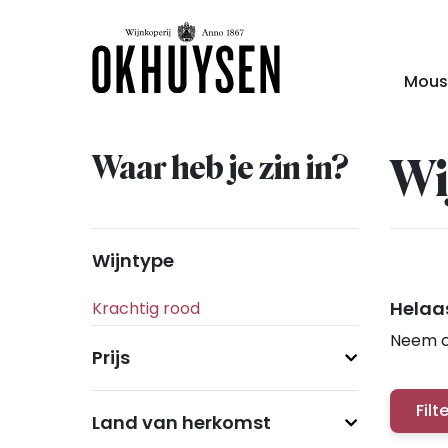
Mous
Waar heb je zin in?
Wi
Wijntype
Helaas
Neem c
Prijs
Filt
Land van herkomst