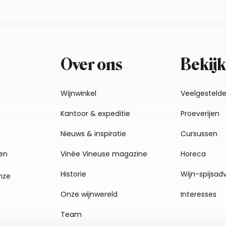
Over ons
Bekijk
Wijnwinkel
Veelgesteld
Kantoor & expeditie
Proeverijen
Nieuws & inspiratie
Cursussen
en
Vinée Vineuse magazine
Horeca
Historie
Wijn-spijsad
nze
Onze wijnwereld
Interesses
Team