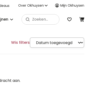
Over Okhuysen
Mijn Okhuysen
deaus
ijnen
Wis filters
dracht aan.