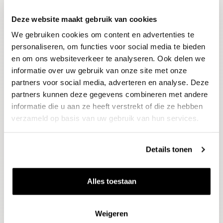
Deze website maakt gebruik van cookies
Blijf op de hoogte
We gebruiken cookies om content en advertenties te
Ontvang het laatste wijnnieuws, proeverijen en
evenementen
personaliseren, om functies voor social media te bieden
en om ons websiteverkeer te analyseren. Ook delen we
informatie over uw gebruik van onze site met onze
E-mailadres
partners voor social media, adverteren en analyse. Deze
partners kunnen deze gegevens combineren met andere
informatie die u aan ze heeft verstrekt of die ze hebben
Aanmelden
verzameld op basis van uw gebruik van hun services.
Details tonen
Alles toestaan
Weigeren
Wijnen
Thema's