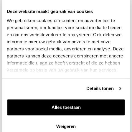
Deze website maakt gebruik van cookies
Blijf op de hoogte
We gebruiken cookies om content en advertenties te
Ontvang het laatste wijnnieuws, proeverijen en
evenementen
personaliseren, om functies voor social media te bieden
en om ons websiteverkeer te analyseren. Ook delen we
informatie over uw gebruik van onze site met onze
E-mailadres
partners voor social media, adverteren en analyse. Deze
partners kunnen deze gegevens combineren met andere
informatie die u aan ze heeft verstrekt of die ze hebben
Aanmelden
verzameld op basis van uw gebruik van hun services.
Details tonen
Alles toestaan
Weigeren
Wijnen
Thema's