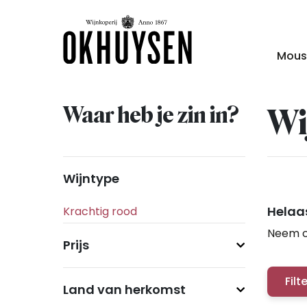
Mous
Waar heb je zin in?
Wi
Wijntype
Helaas
Neem c
Prijs
Filt
Land van herkomst