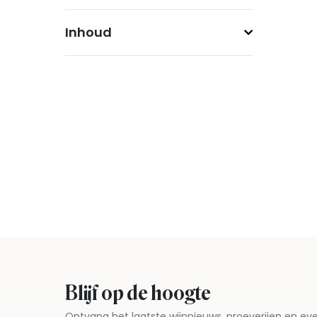
Inhoud
Blijf op de hoogte
Ontvang het laatste wijnnieuws, proeverijen en 