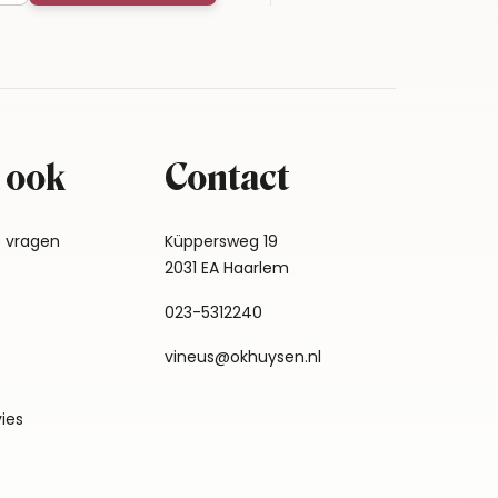
 ook
Contact
e vragen
Küppersweg 19
2031 EA Haarlem
023-5312240
vineus@okhuysen.nl
vies