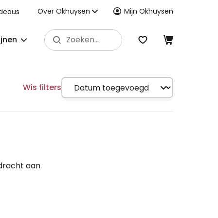
Over Okhuysen
Mijn Okhuysen
deaus
ijnen
Wis filters
dracht aan.