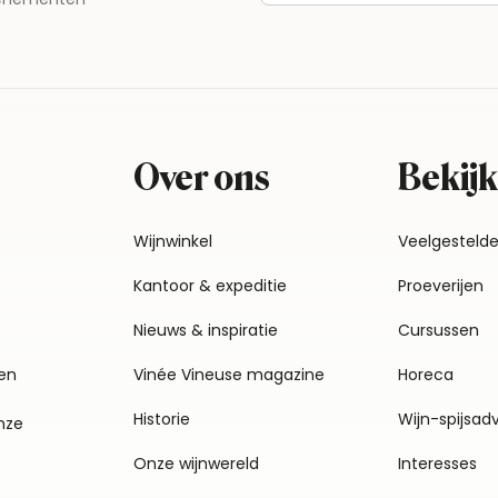
Over ons
Bekijk
Wijnwinkel
Veelgesteld
Kantoor & expeditie
Proeverijen
Nieuws & inspiratie
Cursussen
en
Vinée Vineuse magazine
Horeca
Historie
Wijn-spijsad
nze
Onze wijnwereld
Interesses