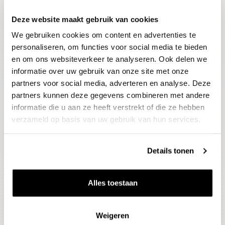
Deze website maakt gebruik van cookies
Blijf op de hoogte
We gebruiken cookies om content en advertenties te
Ontvang het laatste wijnnieuws, proeverijen en
evenementen
personaliseren, om functies voor social media te bieden
en om ons websiteverkeer te analyseren. Ook delen we
informatie over uw gebruik van onze site met onze
E-mailadres
partners voor social media, adverteren en analyse. Deze
partners kunnen deze gegevens combineren met andere
informatie die u aan ze heeft verstrekt of die ze hebben
Aanmelden
verzameld op basis van uw gebruik van hun services.
Details tonen
Alles toestaan
Weigeren
Wijnen
Thema's