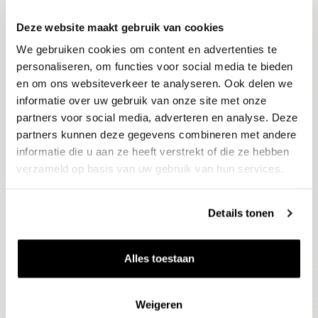
Deze website maakt gebruik van cookies
Blijf op de hoogte
We gebruiken cookies om content en advertenties te
Ontvang het laatste wijnnieuws, proeverijen en
evenementen
personaliseren, om functies voor social media te bieden
en om ons websiteverkeer te analyseren. Ook delen we
informatie over uw gebruik van onze site met onze
E-mailadres
partners voor social media, adverteren en analyse. Deze
partners kunnen deze gegevens combineren met andere
informatie die u aan ze heeft verstrekt of die ze hebben
Aanmelden
verzameld op basis van uw gebruik van hun services.
Details tonen
Alles toestaan
Weigeren
Wijnen
Thema's