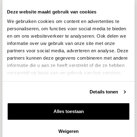
Deze website maakt gebruik van cookies
Blijf op de hoogte
We gebruiken cookies om content en advertenties te
Ontvang het laatste wijnnieuws, proeverijen en
evenementen
personaliseren, om functies voor social media te bieden
en om ons websiteverkeer te analyseren. Ook delen we
informatie over uw gebruik van onze site met onze
E-mailadres
partners voor social media, adverteren en analyse. Deze
partners kunnen deze gegevens combineren met andere
informatie die u aan ze heeft verstrekt of die ze hebben
Aanmelden
verzameld op basis van uw gebruik van hun services.
Details tonen
Alles toestaan
Weigeren
Wijnen
Thema's