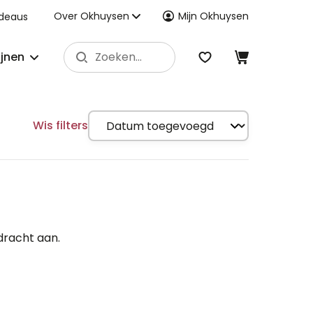
Over Okhuysen
Mijn Okhuysen
deaus
ijnen
Wis filters
dracht aan.