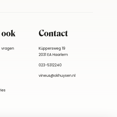
 ook
Contact
e vragen
Küppersweg 19
2031 EA Haarlem
023-5312240
vineus@okhuysen.nl
vies