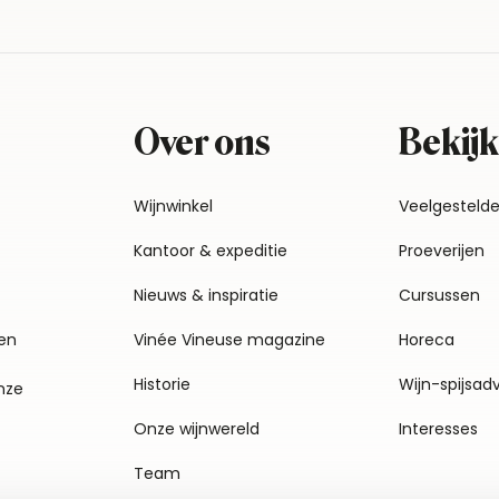
Over ons
Bekijk
Wijnwinkel
Veelgesteld
Kantoor & expeditie
Proeverijen
Nieuws & inspiratie
Cursussen
en
Vinée Vineuse magazine
Horeca
Historie
Wijn-spijsad
nze
Onze wijnwereld
Interesses
Team