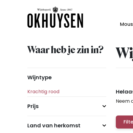
Mous
Waar heb je zin in?
Wi
Wijntype
Helaas
Neem c
Prijs
Filt
Land van herkomst