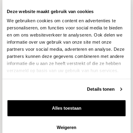
Deze website maakt gebruik van cookies
Blijf op de hoogte
We gebruiken cookies om content en advertenties te
Ontvang het laatste wijnnieuws, proeverijen en
evenementen
personaliseren, om functies voor social media te bieden
en om ons websiteverkeer te analyseren. Ook delen we
informatie over uw gebruik van onze site met onze
E-mailadres
partners voor social media, adverteren en analyse. Deze
partners kunnen deze gegevens combineren met andere
informatie die u aan ze heeft verstrekt of die ze hebben
Aanmelden
verzameld op basis van uw gebruik van hun services.
Details tonen
Alles toestaan
Weigeren
Wijnen
Thema's