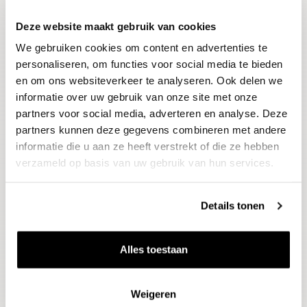
Deze website maakt gebruik van cookies
Blijf op de hoogte
We gebruiken cookies om content en advertenties te
Ontvang het laatste wijnnieuws, proeverijen en
evenementen
personaliseren, om functies voor social media te bieden
en om ons websiteverkeer te analyseren. Ook delen we
informatie over uw gebruik van onze site met onze
E-mailadres
partners voor social media, adverteren en analyse. Deze
partners kunnen deze gegevens combineren met andere
informatie die u aan ze heeft verstrekt of die ze hebben
Aanmelden
verzameld op basis van uw gebruik van hun services.
Details tonen
Alles toestaan
Weigeren
Wijnen
Thema's