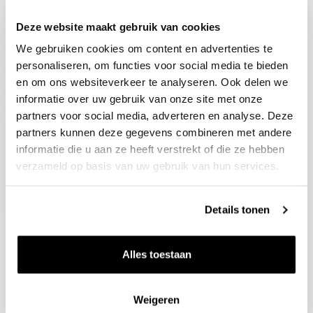
Deze website maakt gebruik van cookies
Blijf op de hoogte
We gebruiken cookies om content en advertenties te
Ontvang het laatste wijnnieuws, proeverijen en
evenementen
personaliseren, om functies voor social media te bieden
en om ons websiteverkeer te analyseren. Ook delen we
informatie over uw gebruik van onze site met onze
E-mailadres
partners voor social media, adverteren en analyse. Deze
partners kunnen deze gegevens combineren met andere
informatie die u aan ze heeft verstrekt of die ze hebben
Aanmelden
verzameld op basis van uw gebruik van hun services.
Details tonen
Alles toestaan
Weigeren
Wijnen
Thema's