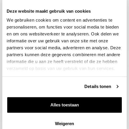
Deze website maakt gebruik van cookies
Blijf op de hoogte
We gebruiken cookies om content en advertenties te
Ontvang het laatste wijnnieuws, proeverijen en
evenementen
personaliseren, om functies voor social media te bieden
en om ons websiteverkeer te analyseren. Ook delen we
informatie over uw gebruik van onze site met onze
E-mailadres
partners voor social media, adverteren en analyse. Deze
partners kunnen deze gegevens combineren met andere
informatie die u aan ze heeft verstrekt of die ze hebben
Aanmelden
verzameld op basis van uw gebruik van hun services.
Details tonen
Alles toestaan
Weigeren
Wijnen
Thema's