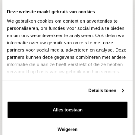
Deze website maakt gebruik van cookies
Blijf op de hoogte
We gebruiken cookies om content en advertenties te
Ontvang het laatste wijnnieuws, proeverijen en
evenementen
personaliseren, om functies voor social media te bieden
en om ons websiteverkeer te analyseren. Ook delen we
informatie over uw gebruik van onze site met onze
E-mailadres
partners voor social media, adverteren en analyse. Deze
partners kunnen deze gegevens combineren met andere
informatie die u aan ze heeft verstrekt of die ze hebben
Aanmelden
verzameld op basis van uw gebruik van hun services.
Details tonen
Alles toestaan
Weigeren
Wijnen
Thema's