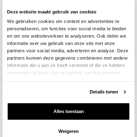
Deze website maakt gebruik van cookies
Blijf op de hoogte
We gebruiken cookies om content en advertenties te
Ontvang het laatste wijnnieuws, proeverijen en
evenementen
personaliseren, om functies voor social media te bieden
en om ons websiteverkeer te analyseren. Ook delen we
informatie over uw gebruik van onze site met onze
E-mailadres
partners voor social media, adverteren en analyse. Deze
partners kunnen deze gegevens combineren met andere
informatie die u aan ze heeft verstrekt of die ze hebben
Aanmelden
verzameld op basis van uw gebruik van hun services.
Details tonen
Alles toestaan
Weigeren
Wijnen
Thema's