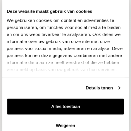
Deze website maakt gebruik van cookies
Blijf op de hoogte
We gebruiken cookies om content en advertenties te
Ontvang het laatste wijnnieuws, proeverijen en
evenementen
personaliseren, om functies voor social media te bieden
en om ons websiteverkeer te analyseren. Ook delen we
informatie over uw gebruik van onze site met onze
E-mailadres
partners voor social media, adverteren en analyse. Deze
partners kunnen deze gegevens combineren met andere
informatie die u aan ze heeft verstrekt of die ze hebben
Aanmelden
verzameld op basis van uw gebruik van hun services.
Details tonen
Alles toestaan
Weigeren
Wijnen
Thema's