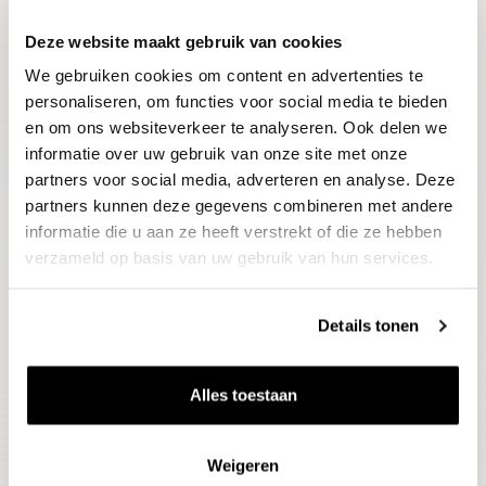
Deze website maakt gebruik van cookies
Blijf op de hoogte
We gebruiken cookies om content en advertenties te
Ontvang het laatste wijnnieuws, proeverijen en
evenementen
personaliseren, om functies voor social media te bieden
en om ons websiteverkeer te analyseren. Ook delen we
informatie over uw gebruik van onze site met onze
E-mailadres
partners voor social media, adverteren en analyse. Deze
partners kunnen deze gegevens combineren met andere
informatie die u aan ze heeft verstrekt of die ze hebben
Aanmelden
verzameld op basis van uw gebruik van hun services.
Details tonen
Alles toestaan
Weigeren
Wijnen
Thema's