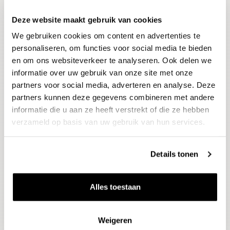
Deze website maakt gebruik van cookies
Blijf op de hoogte
We gebruiken cookies om content en advertenties te
Ontvang het laatste wijnnieuws, proeverijen en
evenementen
personaliseren, om functies voor social media te bieden
en om ons websiteverkeer te analyseren. Ook delen we
informatie over uw gebruik van onze site met onze
E-mailadres
partners voor social media, adverteren en analyse. Deze
partners kunnen deze gegevens combineren met andere
informatie die u aan ze heeft verstrekt of die ze hebben
Aanmelden
verzameld op basis van uw gebruik van hun services.
Details tonen
Alles toestaan
Weigeren
Wijnen
Thema's