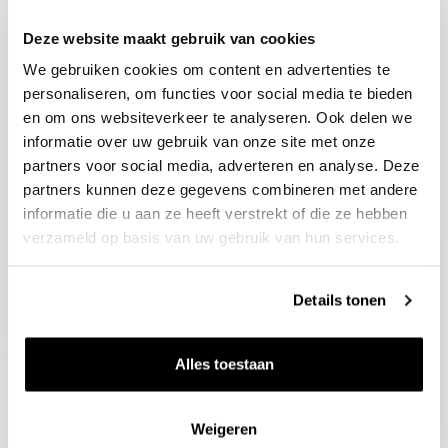
Deze website maakt gebruik van cookies
Blijf op de hoogte
We gebruiken cookies om content en advertenties te
Ontvang het laatste wijnnieuws, proeverijen en
evenementen
personaliseren, om functies voor social media te bieden
en om ons websiteverkeer te analyseren. Ook delen we
informatie over uw gebruik van onze site met onze
E-mailadres
partners voor social media, adverteren en analyse. Deze
partners kunnen deze gegevens combineren met andere
informatie die u aan ze heeft verstrekt of die ze hebben
Aanmelden
verzameld op basis van uw gebruik van hun services.
Details tonen
Alles toestaan
Weigeren
Wijnen
Thema's