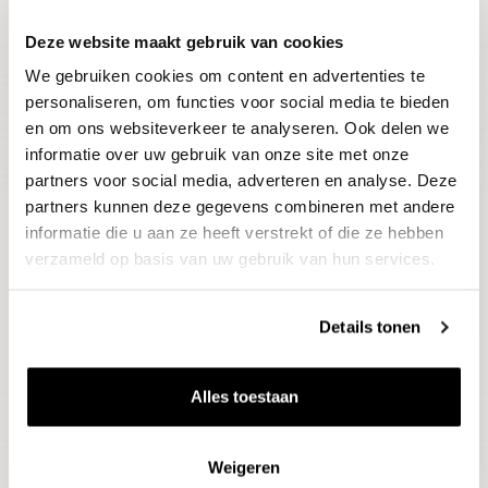
Deze website maakt gebruik van cookies
Blijf op de hoogte
We gebruiken cookies om content en advertenties te
Ontvang het laatste wijnnieuws, proeverijen en
evenementen
personaliseren, om functies voor social media te bieden
en om ons websiteverkeer te analyseren. Ook delen we
informatie over uw gebruik van onze site met onze
E-mailadres
partners voor social media, adverteren en analyse. Deze
partners kunnen deze gegevens combineren met andere
informatie die u aan ze heeft verstrekt of die ze hebben
Aanmelden
verzameld op basis van uw gebruik van hun services.
Details tonen
Alles toestaan
Weigeren
Wijnen
Thema's