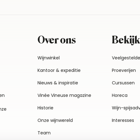
Over ons
Bekijk
Wijnwinkel
Veelgesteld
Kantoor & expeditie
Proeverijen
Nieuws & inspiratie
Cursussen
en
Vinée Vineuse magazine
Horeca
Historie
Wijn-spijsad
nze
Onze wijnwereld
Interesses
Team