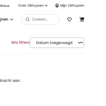
Over Okhuysen
Mijn Okhuysen
deaus
ijnen
Wis filters
dracht aan.