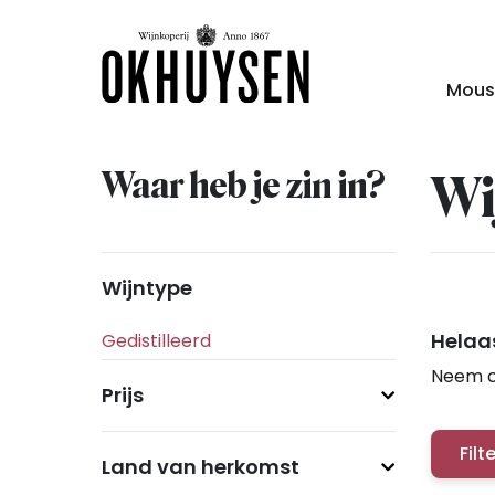
Mous
Waar heb je zin in?
Wi
Wijntype
Helaas
Neem c
Prijs
Filt
Land van herkomst