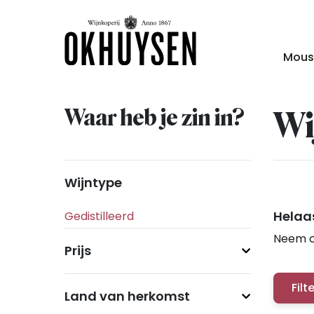
Mous
Waar heb je zin in?
Wi
Wijntype
Helaas
Neem c
Prijs
Filt
Land van herkomst