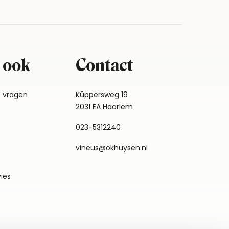
 ook
Contact
e vragen
Küppersweg 19
2031 EA Haarlem
023-5312240
vineus@okhuysen.nl
vies