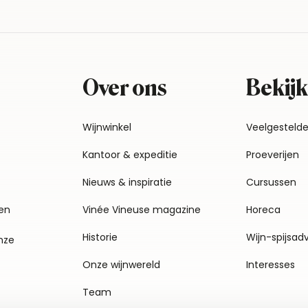
Over ons
Bekijk
Wijnwinkel
Veelgesteld
Kantoor & expeditie
Proeverijen
Nieuws & inspiratie
Cursussen
en
Vinée Vineuse magazine
Horeca
Historie
Wijn-spijsad
nze
Onze wijnwereld
Interesses
Team