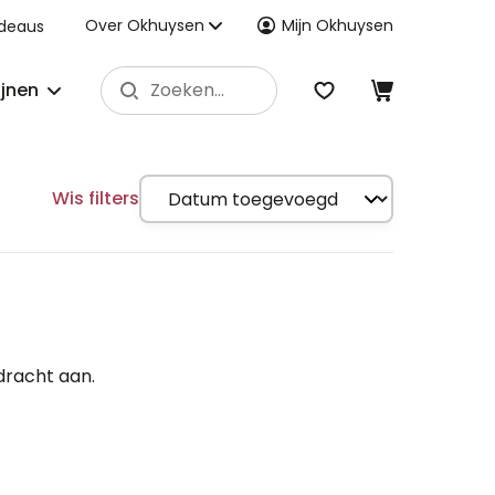
Over Okhuysen
Mijn Okhuysen
deaus
ijnen
Wis filters
dracht aan.