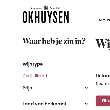
Mous
Waar heb je zin in?
Wi
Wijntype
Helaas
Neem c
Prijs
Filt
Land van herkomst