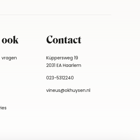
 ook
Contact
e vragen
Küppersweg 19
2031 EA Haarlem
023-5312240
vineus@okhuysen.nl
vies