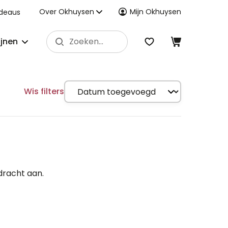
Over Okhuysen
Mijn Okhuysen
deaus
ijnen
Wis filters
dracht aan.