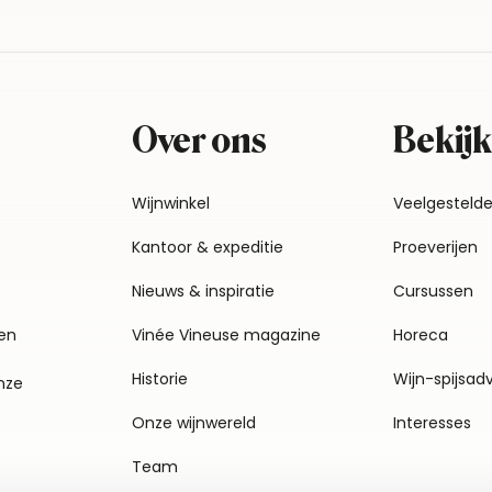
Over ons
Bekijk
Wijnwinkel
Veelgesteld
Kantoor & expeditie
Proeverijen
Nieuws & inspiratie
Cursussen
en
Vinée Vineuse magazine
Horeca
Historie
Wijn-spijsad
nze
Onze wijnwereld
Interesses
Team