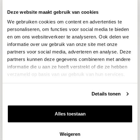
Deze website maakt gebruik van cookies
Blijf op de hoogte
We gebruiken cookies om content en advertenties te
Ontvang het laatste wijnnieuws, proeverijen en
evenementen
personaliseren, om functies voor social media te bieden
en om ons websiteverkeer te analyseren. Ook delen we
informatie over uw gebruik van onze site met onze
E-mailadres
partners voor social media, adverteren en analyse. Deze
partners kunnen deze gegevens combineren met andere
informatie die u aan ze heeft verstrekt of die ze hebben
Aanmelden
verzameld op basis van uw gebruik van hun services.
Details tonen
Alles toestaan
Weigeren
Wijnen
Thema's