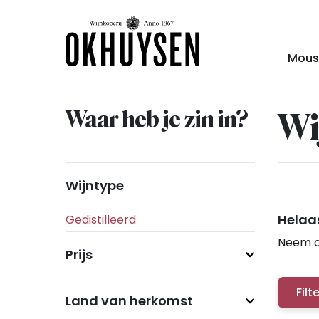
Mous
Waar heb je zin in?
Wi
Wijntype
Helaas
Neem c
Prijs
Filt
Land van herkomst