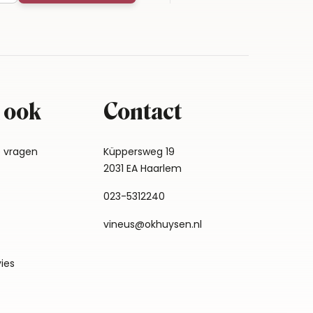
 ook
Contact
e vragen
Küppersweg 19
2031 EA Haarlem
023-5312240
vineus@okhuysen.nl
vies