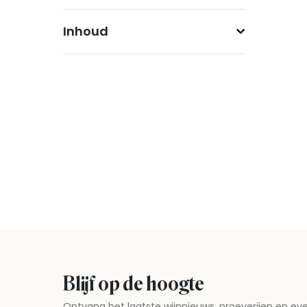
Inhoud
Blijf op de hoogte
Ontvang het laatste wijnnieuws, proeverijen en 