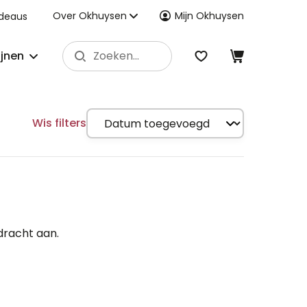
Over Okhuysen
Mijn Okhuysen
deaus
ijnen
Wis filters
dracht aan.