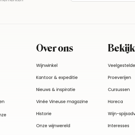
Over ons
Bekijk
Wijnwinkel
Veelgesteld
Kantoor & expeditie
Proeverijen
Nieuws & inspiratie
Cursussen
en
Vinée Vineuse magazine
Horeca
Historie
Wijn-spijsad
nze
Onze wijnwereld
Interesses