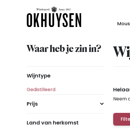
Mous
Waar heb je zin in?
Wi
Wijntype
Helaas
Neem c
Prijs
Filt
Land van herkomst