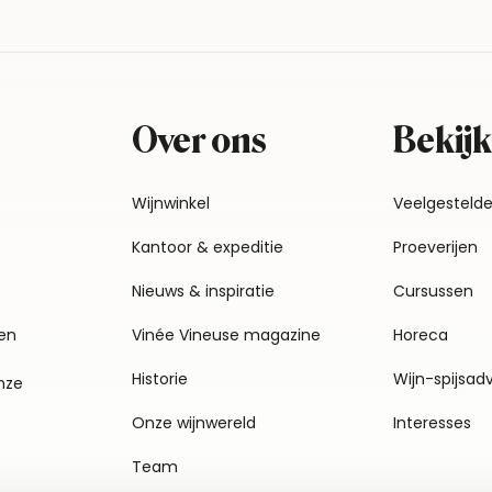
Over ons
Bekijk
Wijnwinkel
Veelgesteld
Kantoor & expeditie
Proeverijen
Nieuws & inspiratie
Cursussen
en
Vinée Vineuse magazine
Horeca
Historie
Wijn-spijsad
nze
Onze wijnwereld
Interesses
Team