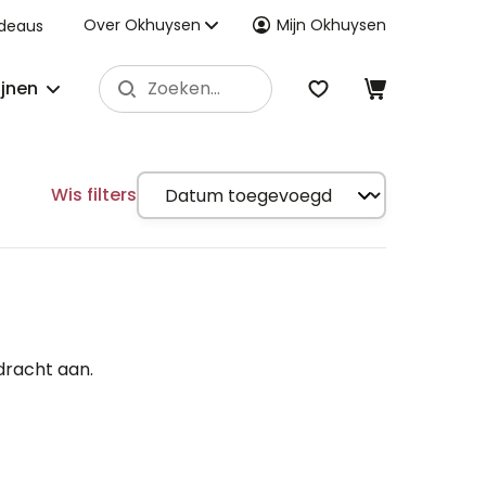
Over Okhuysen
Mijn Okhuysen
deaus
ijnen
Wis filters
dracht aan.