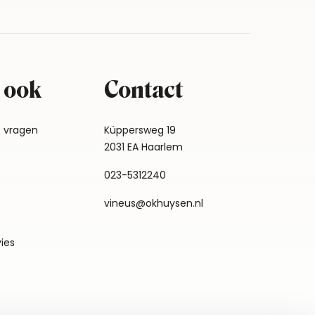
 ook
Contact
e vragen
Küppersweg 19
2031 EA Haarlem
023-5312240
vineus@okhuysen.nl
vies