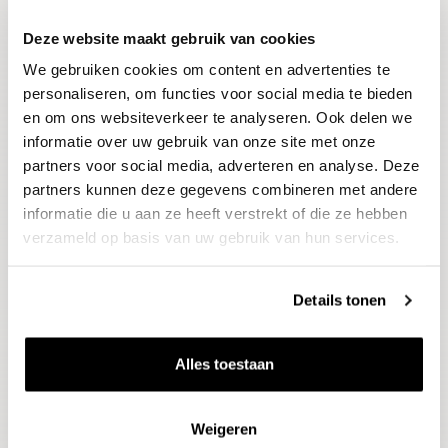
Deze website maakt gebruik van cookies
Blijf op de hoogte
We gebruiken cookies om content en advertenties te
Ontvang het laatste wijnnieuws, proeverijen en
evenementen
personaliseren, om functies voor social media te bieden
en om ons websiteverkeer te analyseren. Ook delen we
informatie over uw gebruik van onze site met onze
E-mailadres
partners voor social media, adverteren en analyse. Deze
partners kunnen deze gegevens combineren met andere
informatie die u aan ze heeft verstrekt of die ze hebben
Aanmelden
verzameld op basis van uw gebruik van hun services.
Details tonen
Alles toestaan
Weigeren
Wijnen
Thema's