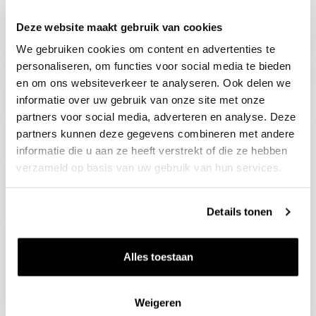
Deze website maakt gebruik van cookies
Blijf op de hoogte
We gebruiken cookies om content en advertenties te
Ontvang het laatste wijnnieuws, proeverijen en
evenementen
personaliseren, om functies voor social media te bieden
en om ons websiteverkeer te analyseren. Ook delen we
informatie over uw gebruik van onze site met onze
E-mailadres
partners voor social media, adverteren en analyse. Deze
partners kunnen deze gegevens combineren met andere
informatie die u aan ze heeft verstrekt of die ze hebben
Aanmelden
verzameld op basis van uw gebruik van hun services.
Details tonen
Alles toestaan
Weigeren
Wijnen
Thema's