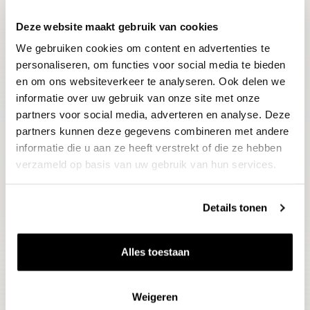
Deze website maakt gebruik van cookies
Blijf op de hoogte
We gebruiken cookies om content en advertenties te
Ontvang het laatste wijnnieuws, proeverijen en
evenementen
personaliseren, om functies voor social media te bieden
en om ons websiteverkeer te analyseren. Ook delen we
informatie over uw gebruik van onze site met onze
E-mailadres
partners voor social media, adverteren en analyse. Deze
partners kunnen deze gegevens combineren met andere
informatie die u aan ze heeft verstrekt of die ze hebben
Aanmelden
verzameld op basis van uw gebruik van hun services.
Details tonen
Alles toestaan
Weigeren
Wijnen
Thema's