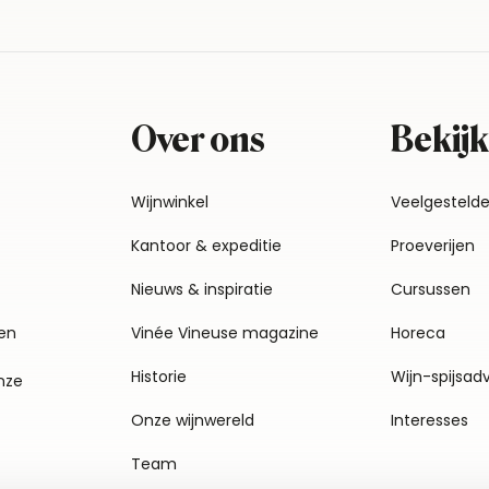
Over ons
Bekijk
Wijnwinkel
Veelgesteld
Kantoor & expeditie
Proeverijen
Nieuws & inspiratie
Cursussen
en
Vinée Vineuse magazine
Horeca
Historie
Wijn-spijsad
nze
Onze wijnwereld
Interesses
Team