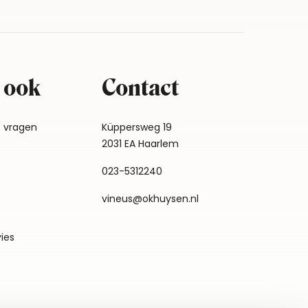
 ook
Contact
e vragen
Küppersweg 19
2031 EA Haarlem
023-5312240
vineus@okhuysen.nl
vies