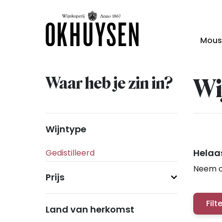
Mous
Waar heb je zin in?
Wi
Wijntype
Helaas
Neem c
Prijs
Filt
Land van herkomst