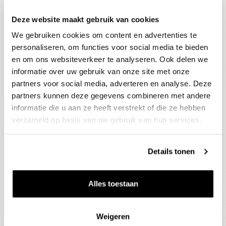
Deze website maakt gebruik van cookies
Blijf op de hoogte
We gebruiken cookies om content en advertenties te
Ontvang het laatste wijnnieuws, proeverijen en
evenementen
personaliseren, om functies voor social media te bieden
en om ons websiteverkeer te analyseren. Ook delen we
informatie over uw gebruik van onze site met onze
E-mailadres
partners voor social media, adverteren en analyse. Deze
partners kunnen deze gegevens combineren met andere
informatie die u aan ze heeft verstrekt of die ze hebben
Aanmelden
verzameld op basis van uw gebruik van hun services.
Details tonen
Alles toestaan
Weigeren
Wijnen
Thema's