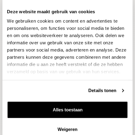
Deze website maakt gebruik van cookies
Blijf op de hoogte
We gebruiken cookies om content en advertenties te
Ontvang het laatste wijnnieuws, proeverijen en
evenementen
personaliseren, om functies voor social media te bieden
en om ons websiteverkeer te analyseren. Ook delen we
informatie over uw gebruik van onze site met onze
E-mailadres
partners voor social media, adverteren en analyse. Deze
partners kunnen deze gegevens combineren met andere
informatie die u aan ze heeft verstrekt of die ze hebben
Aanmelden
verzameld op basis van uw gebruik van hun services.
Details tonen
Alles toestaan
Weigeren
Wijnen
Thema's