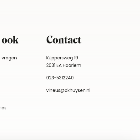
 ook
Contact
e vragen
Küppersweg 19
2031 EA Haarlem
023-5312240
vineus@okhuysen.nl
vies