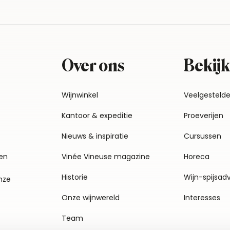
Over ons
Bekijk
Wijnwinkel
Veelgesteld
Kantoor & expeditie
Proeverijen
Nieuws & inspiratie
Cursussen
en
Vinée Vineuse magazine
Horeca
Historie
Wijn-spijsad
nze
Onze wijnwereld
Interesses
Team