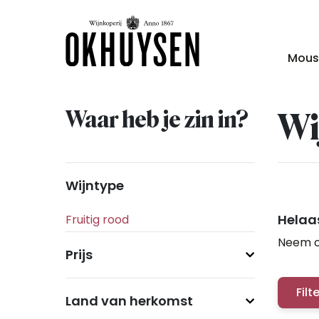
Mous
Waar heb je zin in?
Wi
Wijntype
Helaas
Neem c
Prijs
Filt
Land van herkomst