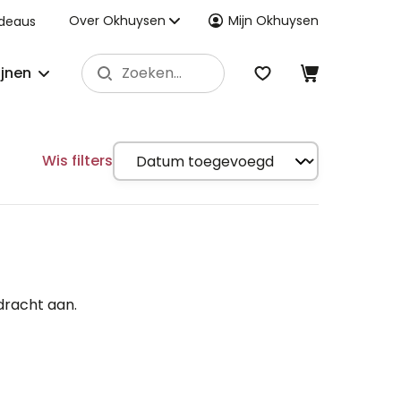
Over Okhuysen
Mijn Okhuysen
deaus
ijnen
Wis filters
dracht aan.