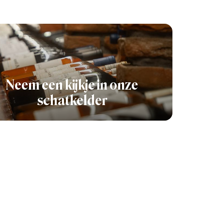
Neem een kijkje in onze
schatkelder