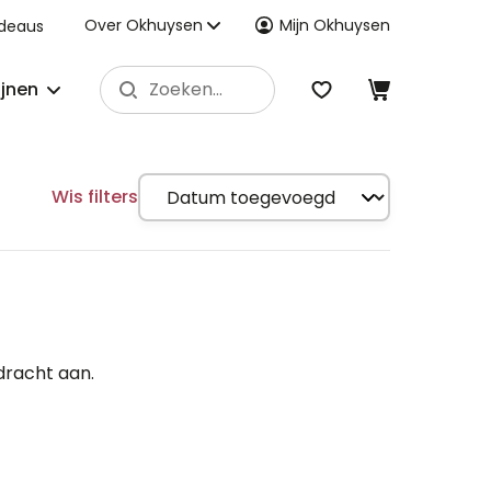
Over Okhuysen
Mijn Okhuysen
deaus
ijnen
Wis filters
dracht aan.