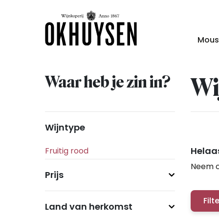
Mous
Waar heb je zin in?
Wi
Wijntype
Helaas
Neem c
Prijs
Filt
Land van herkomst