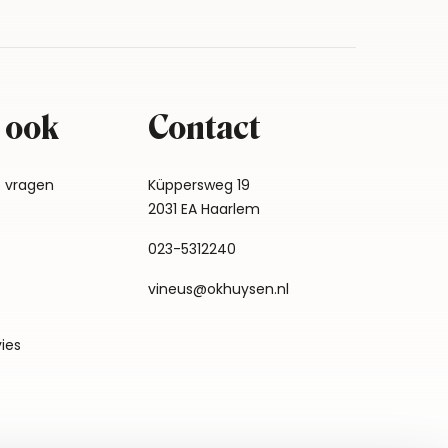
 ook
Contact
e vragen
Küppersweg 19
2031 EA Haarlem
023-5312240
vineus@okhuysen.nl
vies