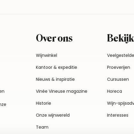
Over ons
Bekijk
Wijnwinkel
Veelgesteld
Kantoor & expeditie
Proeverijen
Nieuws & inspiratie
Cursussen
en
Vinée Vineuse magazine
Horeca
Historie
Wijn-spijsad
nze
Onze wijnwereld
Interesses
Team