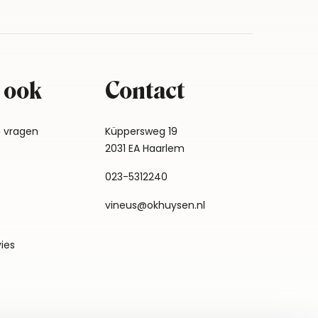
 ook
Contact
e vragen
Küppersweg 19
2031 EA Haarlem
023-5312240
vineus@okhuysen.nl
vies