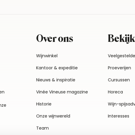
Over ons
Bekijk
Wijnwinkel
Veelgesteld
Kantoor & expeditie
Proeverijen
Nieuws & inspiratie
Cursussen
en
Vinée Vineuse magazine
Horeca
Historie
Wijn-spijsad
nze
Onze wijnwereld
Interesses
Team