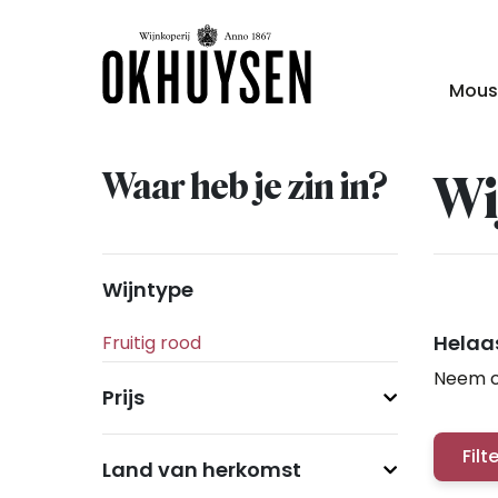
Mous
Waar heb je zin in?
Wi
Wijntype
Helaas
Neem c
Prijs
Filt
Land van herkomst