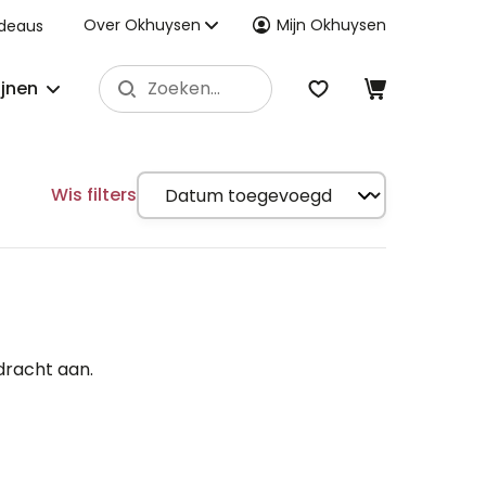
Over Okhuysen
Mijn Okhuysen
deaus
ijnen
Wis filters
dracht aan.