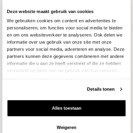
Deze website maakt gebruik van cookies
Blijf op de hoogte
We gebruiken cookies om content en advertenties te
Ontvang het laatste wijnnieuws, proeverijen en
evenementen
personaliseren, om functies voor social media te bieden
en om ons websiteverkeer te analyseren. Ook delen we
informatie over uw gebruik van onze site met onze
E-mailadres
partners voor social media, adverteren en analyse. Deze
partners kunnen deze gegevens combineren met andere
informatie die u aan ze heeft verstrekt of die ze hebben
Aanmelden
verzameld op basis van uw gebruik van hun services.
Details tonen
Alles toestaan
Weigeren
Wijnen
Thema's