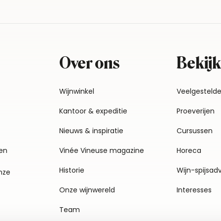
Over ons
Bekijk
Wijnwinkel
Veelgesteld
Kantoor & expeditie
Proeverijen
Nieuws & inspiratie
Cursussen
en
Vinée Vineuse magazine
Horeca
Historie
Wijn-spijsad
nze
Onze wijnwereld
Interesses
Team