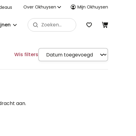
Over Okhuysen
Mijn Okhuysen
deaus
ijnen
Wis filters
dracht aan.