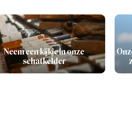
Neem een kijkje in onze
Onze
schatkelder