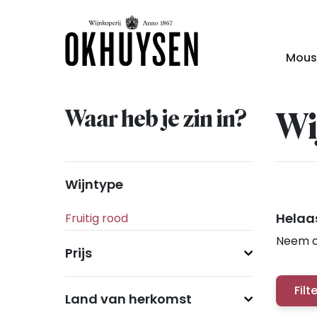
Mous
Waar heb je zin in?
Wi
Wijntype
Helaas
Neem c
Prijs
Filt
Land van herkomst