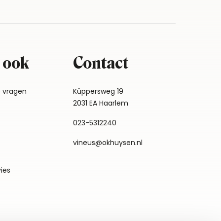
 ook
Contact
e vragen
Küppersweg 19
2031 EA Haarlem
023-5312240
vineus@okhuysen.nl
vies