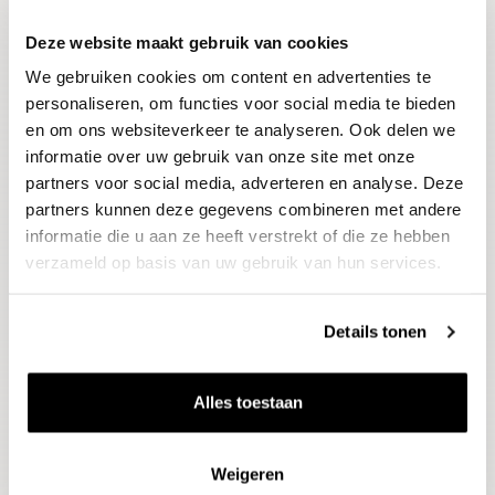
Deze website maakt gebruik van cookies
Blijf op de hoogte
We gebruiken cookies om content en advertenties te
Ontvang het laatste wijnnieuws, proeverijen en
evenementen
personaliseren, om functies voor social media te bieden
en om ons websiteverkeer te analyseren. Ook delen we
informatie over uw gebruik van onze site met onze
E-mailadres
partners voor social media, adverteren en analyse. Deze
partners kunnen deze gegevens combineren met andere
informatie die u aan ze heeft verstrekt of die ze hebben
Aanmelden
verzameld op basis van uw gebruik van hun services.
Details tonen
Alles toestaan
Weigeren
Wijnen
Thema's