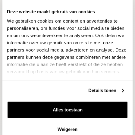
Deze website maakt gebruik van cookies
Blijf op de hoogte
We gebruiken cookies om content en advertenties te
Ontvang het laatste wijnnieuws, proeverijen en
evenementen
personaliseren, om functies voor social media te bieden
en om ons websiteverkeer te analyseren. Ook delen we
informatie over uw gebruik van onze site met onze
E-mailadres
partners voor social media, adverteren en analyse. Deze
partners kunnen deze gegevens combineren met andere
informatie die u aan ze heeft verstrekt of die ze hebben
Aanmelden
verzameld op basis van uw gebruik van hun services.
Details tonen
Alles toestaan
Weigeren
Wijnen
Thema's