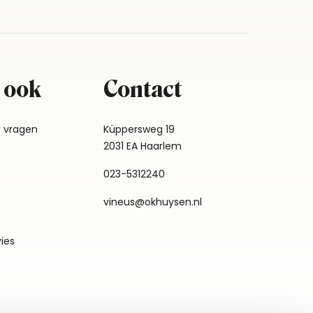
 ook
Contact
e vragen
Küppersweg 19
2031 EA Haarlem
023-5312240
vineus@okhuysen.nl
vies