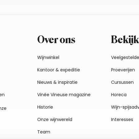
Over ons
Bekijk
Wijnwinkel
Veelgesteld
Kantoor & expeditie
Proeverijen
Nieuws & inspiratie
Cursussen
en
Vinée Vineuse magazine
Horeca
Historie
Wijn-spijsad
nze
Onze wijnwereld
Interesses
Team