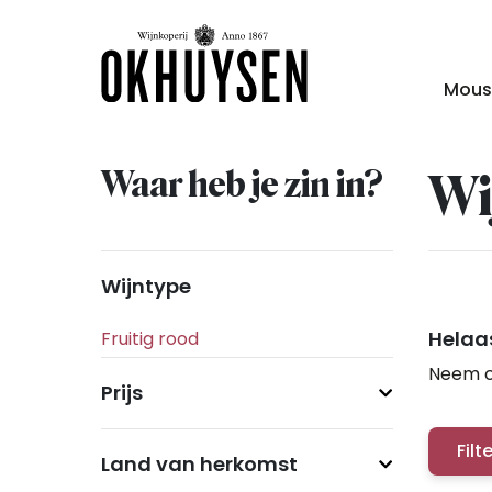
Mous
Waar heb je zin in?
Wi
Wijntype
Helaas
Neem c
Prijs
Filt
Land van herkomst