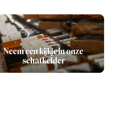
Neem een kijkje in onze
schatkelder