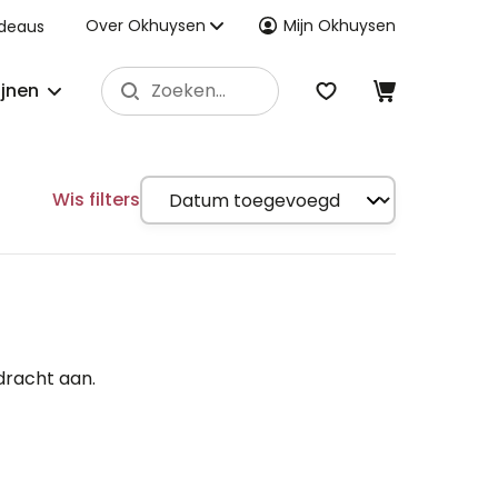
Over Okhuysen
Mijn Okhuysen
deaus
ijnen
Wis filters
dracht aan.