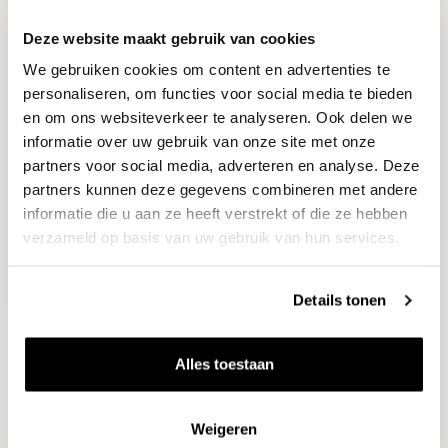
Deze website maakt gebruik van cookies
Blijf op de hoogte
We gebruiken cookies om content en advertenties te
Ontvang het laatste wijnnieuws, proeverijen en
evenementen
personaliseren, om functies voor social media te bieden
en om ons websiteverkeer te analyseren. Ook delen we
informatie over uw gebruik van onze site met onze
E-mailadres
partners voor social media, adverteren en analyse. Deze
partners kunnen deze gegevens combineren met andere
informatie die u aan ze heeft verstrekt of die ze hebben
Aanmelden
verzameld op basis van uw gebruik van hun services.
Details tonen
Alles toestaan
Weigeren
Wijnen
Thema's