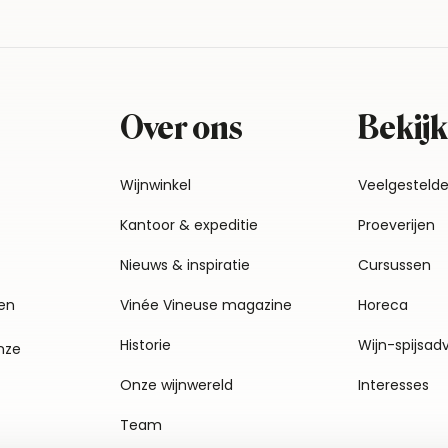
Over ons
Bekijk
Wijnwinkel
Veelgesteld
Kantoor & expeditie
Proeverijen
Nieuws & inspiratie
Cursussen
en
Vinée Vineuse magazine
Horeca
Historie
Wijn-spijsad
nze
Onze wijnwereld
Interesses
Team