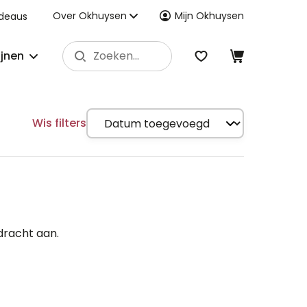
Over Okhuysen
Mijn Okhuysen
deaus
ijnen
Wis filters
dracht aan.