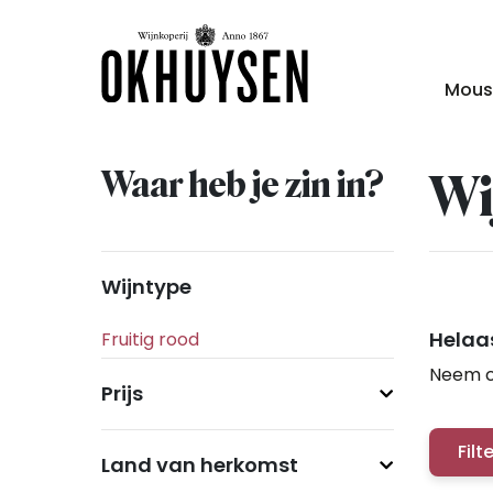
Mous
Waar heb je zin in?
Wi
Wijntype
Helaas
Neem c
Prijs
Filt
Land van herkomst