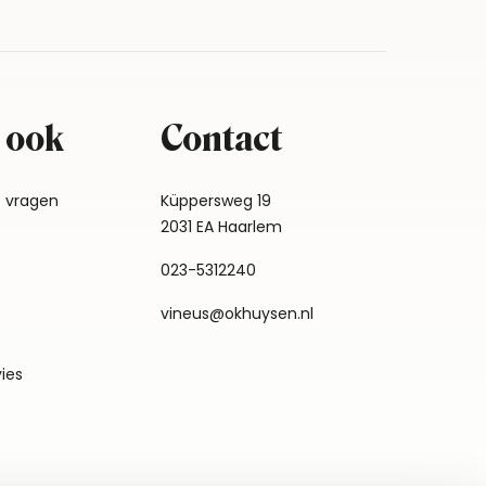
 ook
Contact
e vragen
Küppersweg 19
2031 EA Haarlem
023-5312240
vineus@okhuysen.nl
vies